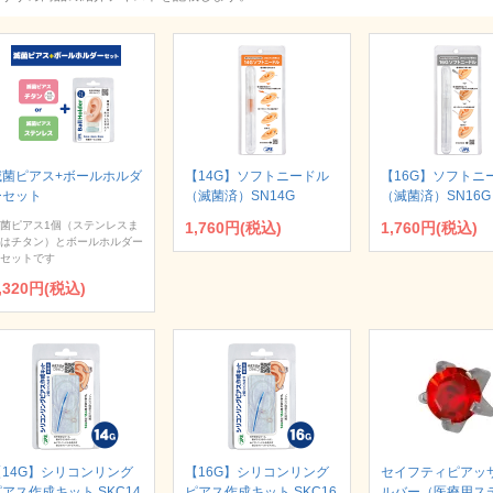
滅菌ピアス+ボールホルダ
【14G】ソフトニードル
【16G】ソフトニ
ーセット
（滅菌済）SN14G
（滅菌済）SN16G
菌ピアス1個（ステンレスま
1,760円(税込)
1,760円(税込)
はチタン）とボールホルダー
セットです
,320円(税込)
【14G】シリコンリング
【16G】シリコンリング
セイフティピアッサ
アス作成キット SKC14
ピアス作成キット SKC16
ルバー（医療用ス