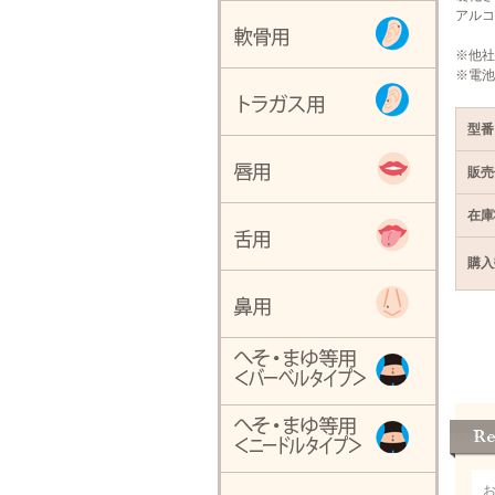
アルコ
※他社
※電池
型番
販売
在庫
購入