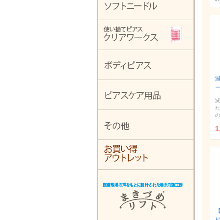
滅
た
の
1
ピ