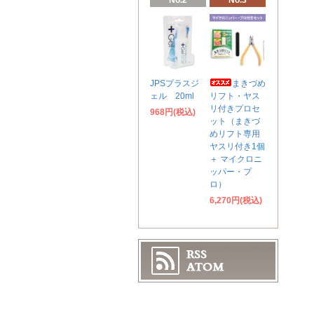
No.2
No.3
JPSプラスジ
まきづめ
ェル 20ml
リフト・ヤス
リ付きプロセ
968円(税込)
ット（まきづ
めリフト専用
ヤスリ付き1個
＋ マイクロニ
ッパー・プ
ロ）
6,270円(税込)