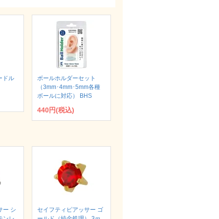
ードル
ボールホルダーセット
（3mm･4mm･5mm各種
ボールに対応） BHS
440円(税込)
ー シ
セイフティピアッサー ゴ
テンレ
ールド（純金処理） 3ｍ