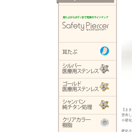
【まき
塗布し
※硬化
硬化さ