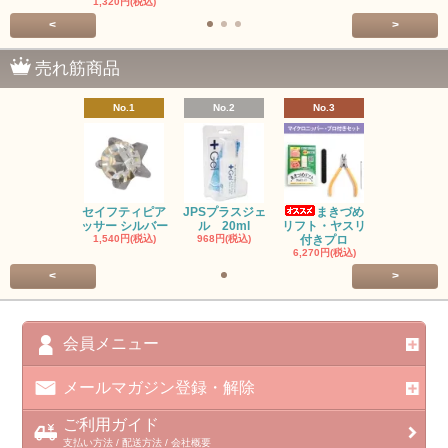
1,320円(税込)
<
>
売れ筋商品
No.1
No.2
No.3
セイフティピア
JPSプラスジェ
まきづめ
ッサー シルバー
ル 20ml
リフト・ヤスリ
1,540円(税込)
968円(税込)
付きプロ
6,270円(税込)
<
>
会員メニュー
メールマガジン登録・解除
ご利用ガイド
支払い方法 / 配送方法 / 会社概要