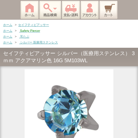
ホーム
>
セイフティピアッサー
ホーム
>
Safety Piercer
ホーム
>
耳たぶ
ホーム
>
シルバー 医療用ステンレス
セイフティピアッサー シルバー（医療用ステンレス） 3
ｍｍ アクアマリン色 16G 5M103WL