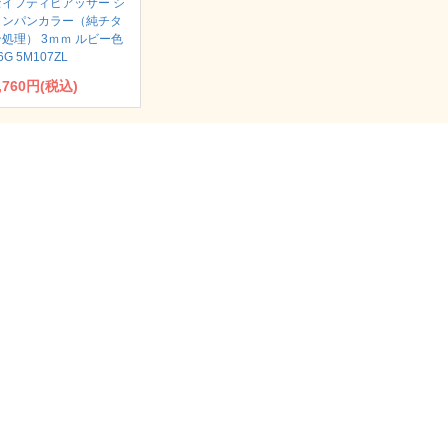
セイフティピアッサー シ
ャンパンカラー（純チタ
ン処理） 3ｍｍ ルビー色
6G 5M107ZL
,760円(税込)