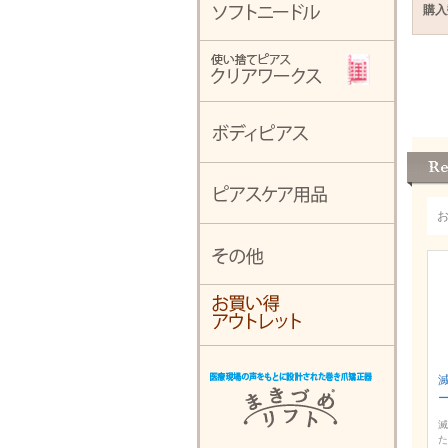
購入
滅
た