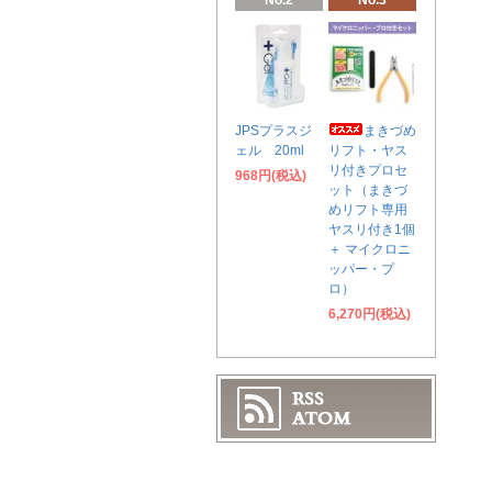
No.2
No.3
JPSプラスジ
まきづめ
ェル 20ml
リフト・ヤス
リ付きプロセ
968円(税込)
ット（まきづ
めリフト専用
ヤスリ付き1個
＋ マイクロニ
ッパー・プ
ロ）
6,270円(税込)