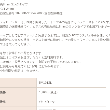
立て爪
長8mm ロングタイプ
G(1.2mm)
器認証番号:20700BZY00497000(管理医療機器）
ティピアッサーは、医師が開発した、トラブルの起きにくいファーストピアスです
菌済みの医療機器です。ピアスの有効軸長は8mmのロングタイプで金属アレルギ
ーケアとしてピアスホールが完成するまでは、別売のJPSプラスジェルをお使いく
軸部分にジェルを塗り、ピアスを前後に動かし、その後シャワーでジェルを洗い流
でふき取ってください。
を除く営業日の出荷となります。
法にネコポスをお選びいただくと送料無料です。
スはポスト投函となります。玄関での手渡しではありません。
は発送から最短で2日から3日ほどかかります。
や時間帯の指定はできません。
5M101ZL
価格
1,760円(税込)
状況
残り4個です