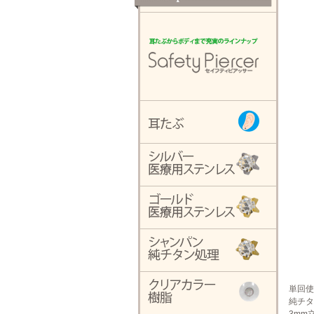
単回使
純チタ