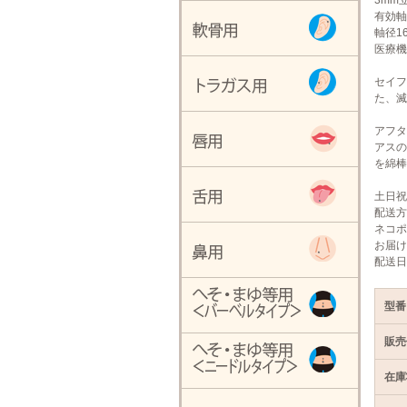
3mm
有効軸
軸径16
医療機
セイフ
た、滅
アフタ
アスの
を綿棒
土日祝
配送方
ネコポ
お届け
配送日
型番
販売
在庫